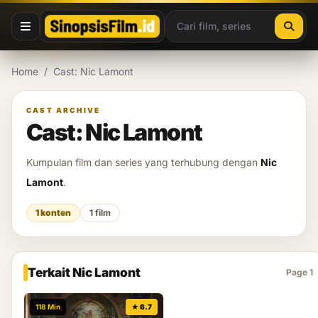
Lewati ke konten
Home
/
Cast: Nic Lamont
CAST ARCHIVE
Cast: Nic Lamont
Kumpulan film dan series yang terhubung dengan
Nic
Lamont
.
1 konten
1 film
Terkait Nic Lamont
Page 1
118 Min
★ 6.7