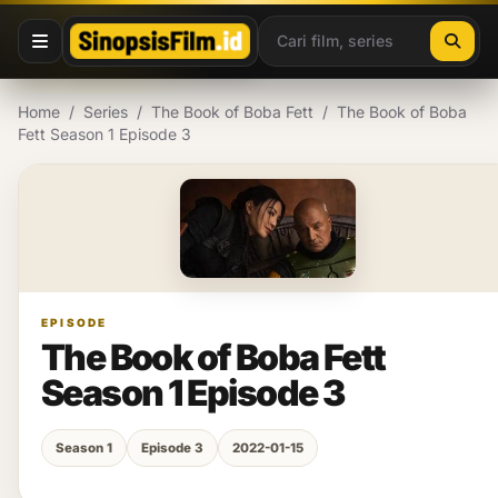
Lewati ke konten
Home
/
Series
/
The Book of Boba Fett
/
The Book of Boba
Fett Season 1 Episode 3
EPISODE
The Book of Boba Fett
Season 1 Episode 3
Season 1
Episode 3
2022-01-15