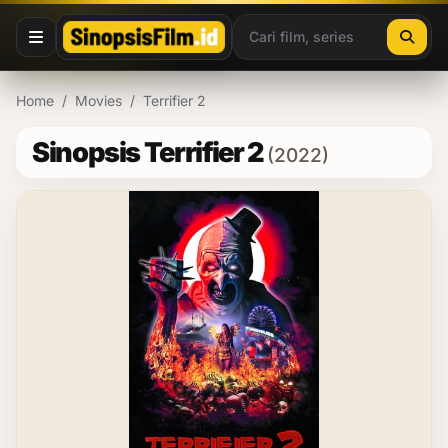
Lewati ke konten
Home
/
Movies
/
Terrifier 2
Sinopsis Terrifier 2
(2022)