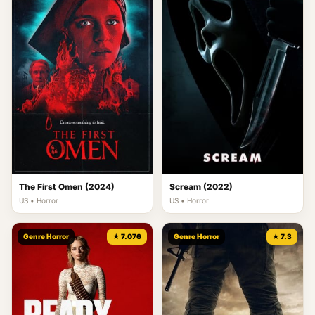
The First Omen (2024)
Scream (2022)
US • Horror
US • Horror
Genre Horror
★ 7.076
Genre Horror
★ 7.3