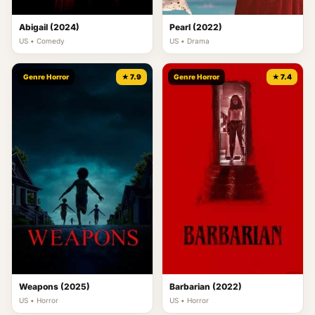
Abigail (2024)
Pearl (2022)
US • Comedy
US • Drama
Genre Horror
★ 7.9
Genre Horror
★ 7.4
Weapons (2025)
Barbarian (2022)
US • Horror
US • Horror