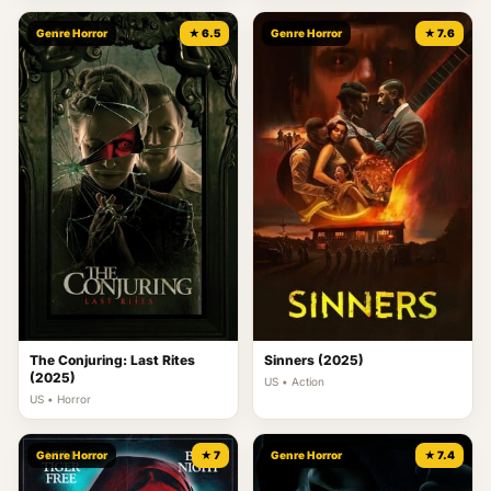
Genre Horror
★ 6.5
Genre Horror
★ 7.6
The Conjuring: Last Rites
Sinners (2025)
(2025)
US • Action
US • Horror
Genre Horror
★ 7
Genre Horror
★ 7.4