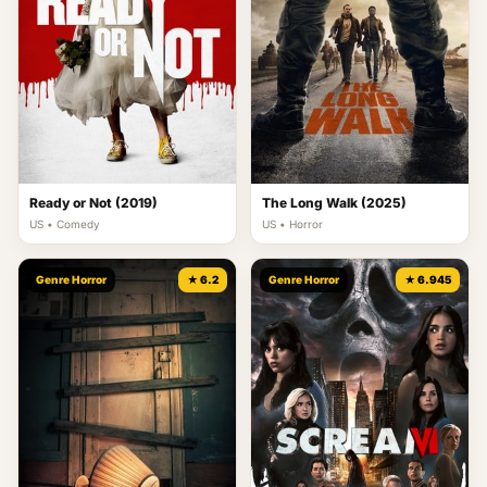
Ready or Not (2019)
The Long Walk (2025)
US • Comedy
US • Horror
Genre Horror
★ 6.2
Genre Horror
★ 6.945