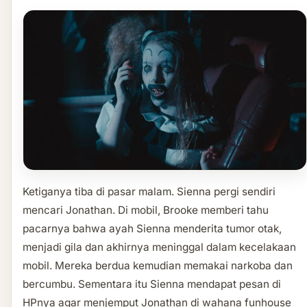
Ketiganya tiba di pasar malam. Sienna pergi sendiri
mencari Jonathan. Di mobil, Brooke memberi tahu
pacarnya bahwa ayah Sienna menderita tumor otak,
menjadi gila dan akhirnya meninggal dalam kecelakaan
mobil. Mereka berdua kemudian memakai narkoba dan
bercumbu. Sementara itu Sienna mendapat pesan di
HPnya agar menjemput Jonathan di wahana funhouse