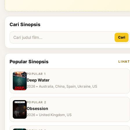
Cari Sinopsis
Cari
Popular Sinopsis
LIHAT
POPULAR 1
Deep Water
2026 • Australia, China, Spain, Ukraine, US
POPULAR 2
Obsession
2026 • United Kingdom, US