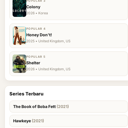
POPULAR 3
Colony
2026 • Korea
POPULAR 4
Honey Don't!
2025 • United Kingdom, US
POPULAR 5
Shelter
2026 • United Kingdom, US
Series Terbaru
The Book of Boba Fett
(2021)
Hawkeye
(2021)