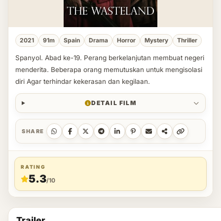
2021
91m
Spain
Drama
Horror
Mystery
Thriller
Spanyol. Abad ke-19. Perang berkelanjutan membuat negeri
menderita. Beberapa orang memutuskan untuk mengisolasi
diri Agar terhindar kekerasan dan kegilaan.
DETAIL FILM
SHARE
RATING
5.3
/10
Trailer