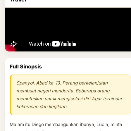
Full Sinopsis
Spanyol. Abad ke-19.
Perang berkelanjutan
membuat negeri menderita.
Beberapa orang
memutuskan untuk mengisolasi diri
Agar terhindar
kekerasan dan kegilaan.
Malam itu Diego membangunkan ibunya, Lucia, minta