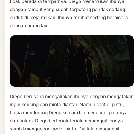
tidak berada di tempatnya. Diego menemukan ibunya
dengan rambut yang sudah terpotong pendek sedang
duduk di meja makan. Ibunya terlihat sedang berbicara
dengan orang lain.
Diego berusaha mengalihkan ibunya dengan mengatakan
ingin kencing dan minta diantar. Namun saat di pintu,
Lucia mendorong Diego keluar dan mengunci pintunya
dari dalam. Diego berteriak-teriak memanggil ibunya
sambil menggedor-gedor pintu. Dia lalu mengambil