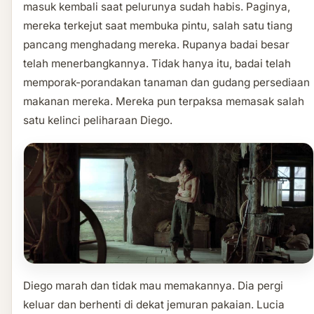
masuk kembali saat pelurunya sudah habis. Paginya,
mereka terkejut saat membuka pintu, salah satu tiang
pancang menghadang mereka. Rupanya badai besar
telah menerbangkannya. Tidak hanya itu, badai telah
memporak-porandakan tanaman dan gudang persediaan
makanan mereka. Mereka pun terpaksa memasak salah
satu kelinci peliharaan Diego.
Diego marah dan tidak mau memakannya. Dia pergi
keluar dan berhenti di dekat jemuran pakaian. Lucia