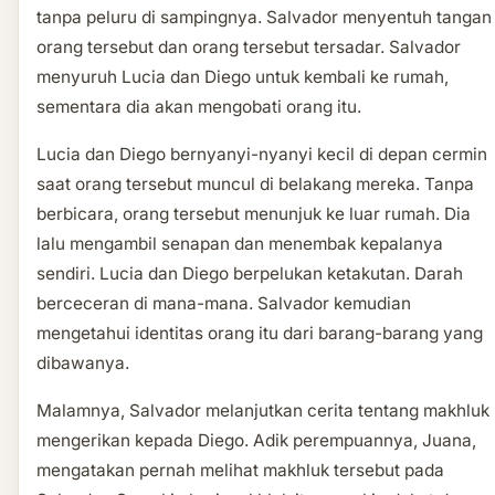
tanpa peluru di sampingnya. Salvador menyentuh tangan
orang tersebut dan orang tersebut tersadar. Salvador
menyuruh Lucia dan Diego untuk kembali ke rumah,
sementara dia akan mengobati orang itu.
Lucia dan Diego bernyanyi-nyanyi kecil di depan cermin
saat orang tersebut muncul di belakang mereka. Tanpa
berbicara, orang tersebut menunjuk ke luar rumah. Dia
lalu mengambil senapan dan menembak kepalanya
sendiri. Lucia dan Diego berpelukan ketakutan. Darah
berceceran di mana-mana. Salvador kemudian
mengetahui identitas orang itu dari barang-barang yang
dibawanya.
Malamnya, Salvador melanjutkan cerita tentang makhluk
mengerikan kepada Diego. Adik perempuannya, Juana,
mengatakan pernah melihat makhluk tersebut pada