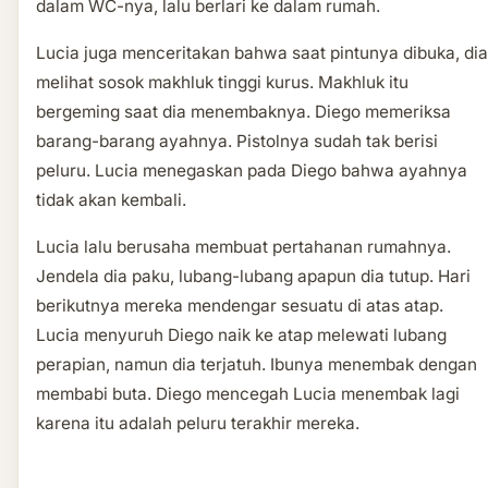
dalam WC-nya, lalu berlari ke dalam rumah.
Lucia juga menceritakan bahwa saat pintunya dibuka, dia
melihat sosok makhluk tinggi kurus. Makhluk itu
bergeming saat dia menembaknya. Diego memeriksa
barang-barang ayahnya. Pistolnya sudah tak berisi
peluru. Lucia menegaskan pada Diego bahwa ayahnya
tidak akan kembali.
Lucia lalu berusaha membuat pertahanan rumahnya.
Jendela dia paku, lubang-lubang apapun dia tutup. Hari
berikutnya mereka mendengar sesuatu di atas atap.
Lucia menyuruh Diego naik ke atap melewati lubang
perapian, namun dia terjatuh. Ibunya menembak dengan
membabi buta. Diego mencegah Lucia menembak lagi
karena itu adalah peluru terakhir mereka.