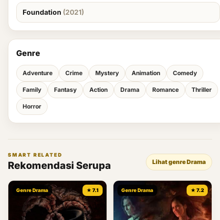
Foundation
(2021)
Genre
Adventure
Crime
Mystery
Animation
Comedy
Family
Fantasy
Action
Drama
Romance
Thriller
Horror
SMART RELATED
Lihat genre Drama
Rekomendasi Serupa
Genre Drama
★ 7.1
Genre Drama
★ 7.2