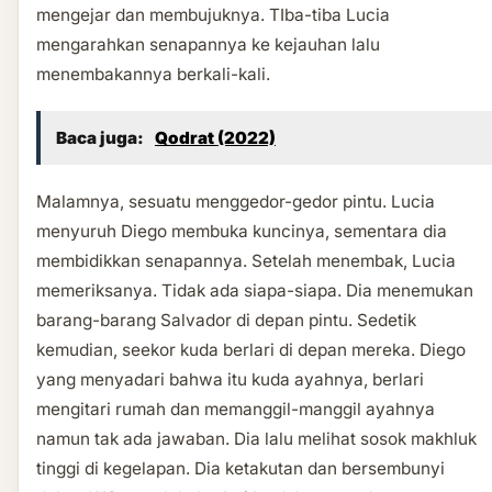
mengejar dan membujuknya. TIba-tiba Lucia
mengarahkan senapannya ke kejauhan lalu
menembakannya berkali-kali.
Baca juga:
Qodrat (2022)
Malamnya, sesuatu menggedor-gedor pintu. Lucia
menyuruh Diego membuka kuncinya, sementara dia
membidikkan senapannya. Setelah menembak, Lucia
memeriksanya. Tidak ada siapa-siapa. Dia menemukan
barang-barang Salvador di depan pintu. Sedetik
kemudian, seekor kuda berlari di depan mereka. Diego
yang menyadari bahwa itu kuda ayahnya, berlari
mengitari rumah dan memanggil-manggil ayahnya
namun tak ada jawaban. Dia lalu melihat sosok makhluk
tinggi di kegelapan. Dia ketakutan dan bersembunyi