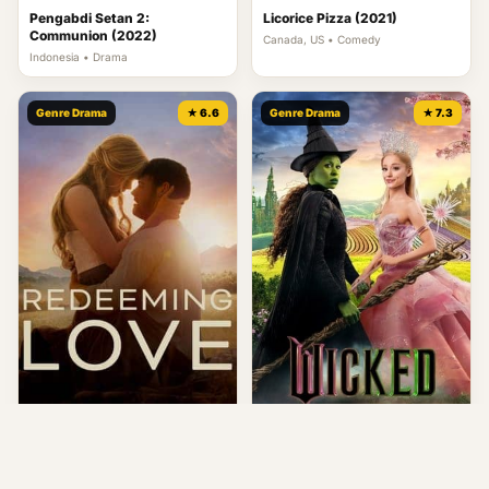
Pengabdi Setan 2:
Licorice Pizza (2021)
Communion (2022)
Canada, US • Comedy
Indonesia • Drama
Genre Drama
★ 6.6
Genre Drama
★ 7.3
Redeeming Love (2022)
Wicked (2024)
South Africa, US • Drama
US • Drama