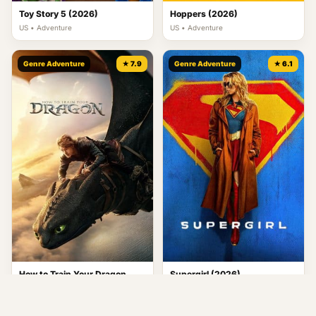
Toy Story 5 (2026)
Hoppers (2026)
US • Adventure
US • Adventure
Genre Adventure
★ 7.9
Genre Adventure
★ 6.1
How to Train Your Dragon
Supergirl (2026)
(2025)
US • Action
US • Action