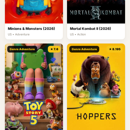
Minions & Monsters (2026)
Mortal Kombat II (2026)
US • Adventure
US • Action
Genre Adventure
★ 7.6
Genre Adventure
★ 8.195