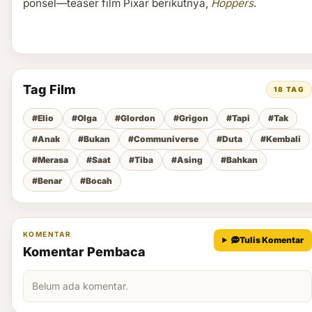
ponsel—teaser film Pixar berikutnya,
Hoppers
.
Tag Film
18 TAG
#Elio
#Olga
#Glordon
#Grigon
#Tapi
#Tak
#Anak
#Bukan
#Communiverse
#Duta
#Kembali
#Merasa
#Saat
#Tiba
#Asing
#Bahkan
#Benar
#Bocah
KOMENTAR
Tulis Komentar
Komentar Pembaca
Belum ada komentar.