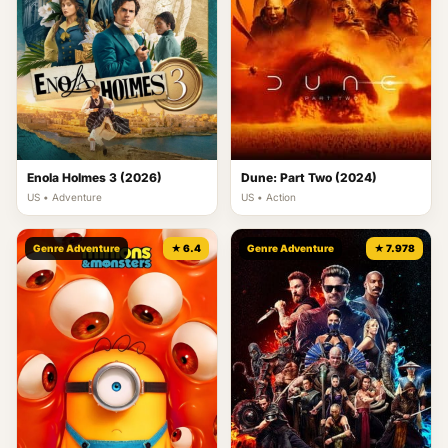
Enola Holmes 3 (2026)
Dune: Part Two (2024)
US • Adventure
US • Action
Genre Adventure
★ 6.4
Genre Adventure
★ 7.978