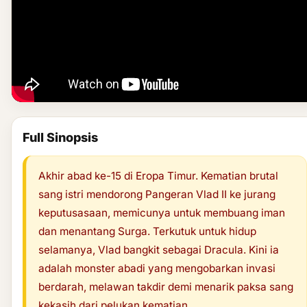
Full Sinopsis
Akhir abad ke-15 di Eropa Timur. Kematian brutal
sang istri mendorong Pangeran Vlad II ke jurang
keputusasaan, memicunya untuk membuang iman
dan menantang Surga. Terkutuk untuk hidup
selamanya, Vlad bangkit sebagai Dracula. Kini ia
adalah monster abadi yang mengobarkan invasi
berdarah, melawan takdir demi menarik paksa sang
kekasih dari pelukan kematian.