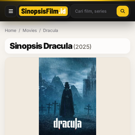
Lewati ke konten
Home
/
Movies
/
Dracula
Sinopsis Dracula
(2025)