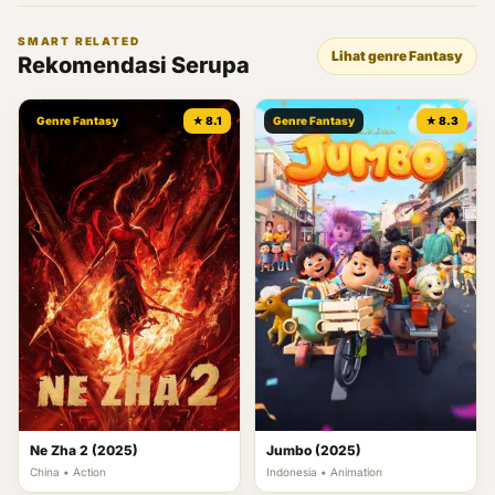
SMART RELATED
Lihat genre Fantasy
Rekomendasi Serupa
Genre Fantasy
★ 8.1
Genre Fantasy
★ 8.3
Ne Zha 2 (2025)
Jumbo (2025)
China • Action
Indonesia • Animation