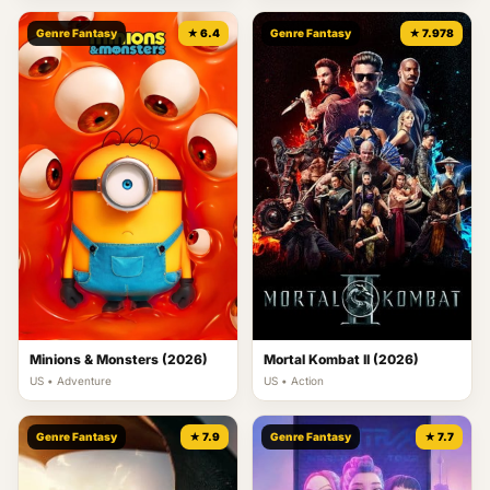
Genre Fantasy
★ 6.4
Genre Fantasy
★ 7.978
Minions & Monsters (2026)
Mortal Kombat II (2026)
US • Adventure
US • Action
Genre Fantasy
★ 7.9
Genre Fantasy
★ 7.7