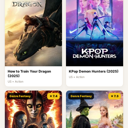
How to Train Your Dragon
KPop Demon Hunters (2025)
(2025)
US • Action
US • Action
Genre Fantasy
★ 7.4
Genre Fantasy
★ 7.3