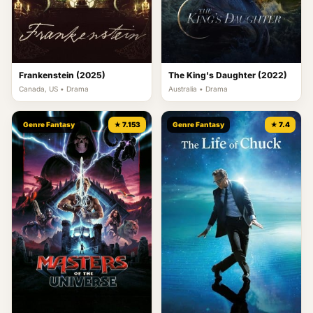
Frankenstein (2025)
The King's Daughter (2022)
Canada, US • Drama
Australia • Drama
Genre Fantasy
★ 7.153
Genre Fantasy
★ 7.4