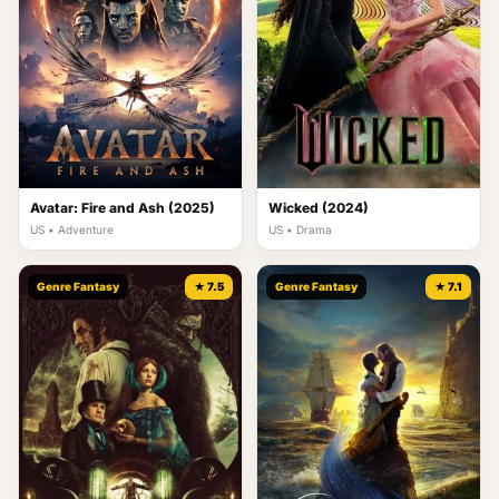
Avatar: Fire and Ash (2025)
Wicked (2024)
US • Adventure
US • Drama
Genre Fantasy
★ 7.5
Genre Fantasy
★ 7.1