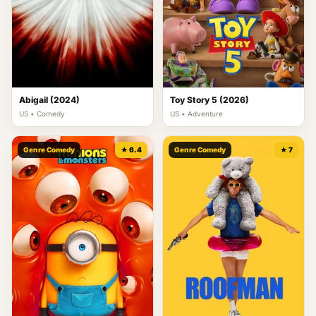
Abigail (2024)
Toy Story 5 (2026)
US • Comedy
US • Adventure
Genre Comedy
★ 6.4
Genre Comedy
★ 7