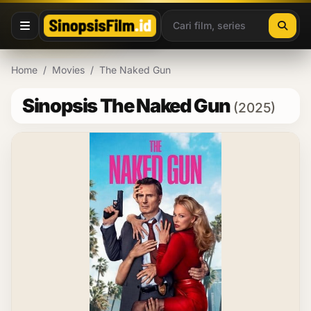
Lewati ke konten
Home
/
Movies
/
The Naked Gun
Sinopsis The Naked Gun
(2025)