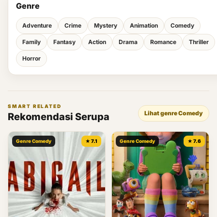
Genre
Adventure
Crime
Mystery
Animation
Comedy
Family
Fantasy
Action
Drama
Romance
Thriller
Horror
SMART RELATED
Lihat genre Comedy
Rekomendasi Serupa
Genre Comedy
★ 7.1
Genre Comedy
★ 7.6