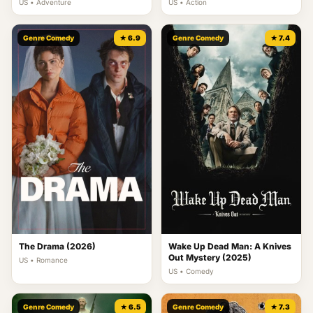
US • Adventure
US • Action
Genre Comedy
★ 6.9
Genre Comedy
★ 7.4
The Drama (2026)
Wake Up Dead Man: A Knives
Out Mystery (2025)
US • Romance
US • Comedy
Genre Comedy
★ 6.5
Genre Comedy
★ 7.3