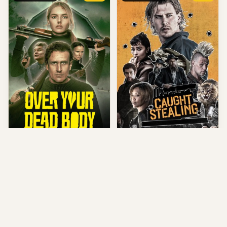
Over Your Dead Body (2026)
Caught Stealing (2025)
US • Action
US • Comedy
Genre Comedy
★ 7.5
Genre Comedy
★ 7.689