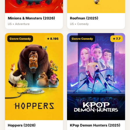
Minions & Monsters (2026)
Roofman (2025)
US • Adventure
US • Comedy
Genre Comedy
★ 8.195
Genre Comedy
★ 7.7
Hoppers (2026)
KPop Demon Hunters (2025)