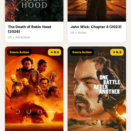
The Death of Robin Hood
John Wick: Chapter 4 (2023)
(2026)
US • Action
US • Adventure
Genre Action
★ 8.5
Genre Action
★ 8.3