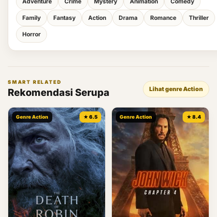
Adventure
Crime
Mystery
Animation
Comedy
Family
Fantasy
Action
Drama
Romance
Thriller
Horror
SMART RELATED
Lihat genre Action
Rekomendasi Serupa
Genre Action
★ 6.5
Genre Action
★ 8.4