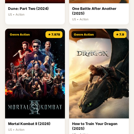
Dune: Part Two (2024)
One Battle After Another
(2025)
US • Action
US • Action
Genre Action
★ 7.978
Genre Action
★ 7.9
Mortal Kombat II (2026)
How to Train Your Dragon
(2025)
US • Action