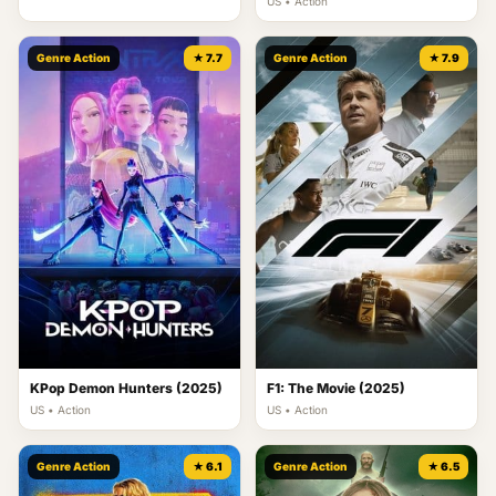
US • Action
Genre Action
★ 7.7
Genre Action
★ 7.9
KPop Demon Hunters (2025)
F1: The Movie (2025)
US • Action
US • Action
Genre Action
★ 6.1
Genre Action
★ 6.5