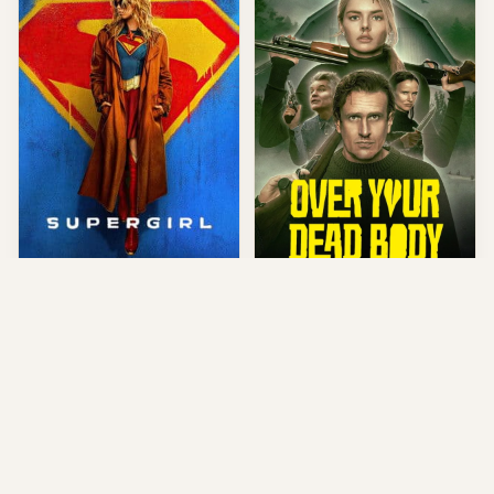
Supergirl (2026)
Over Your Dead Body (2026)
US • Action
US • Action
Genre Action
★ 7.8
Genre Action
★ 7.5