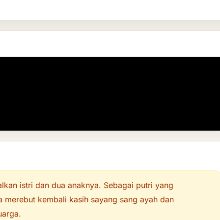
lkan istri dan dua anaknya. Sebagai putri yang
ha merebut kembali kasih sayang sang ayah dan
uarga.