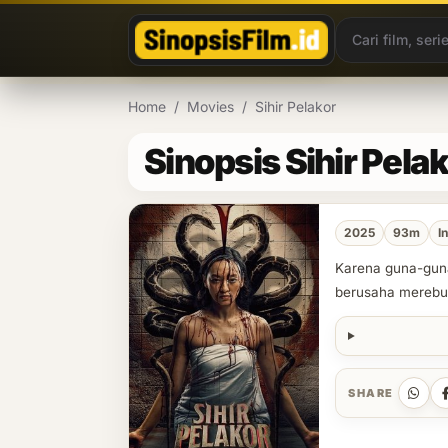
Lewati ke konten
Home
/
Movies
/
Sihir Pelakor
Sinopsis Sihir Pela
2025
93m
I
Karena guna-guna 
berusaha merebut
SHARE