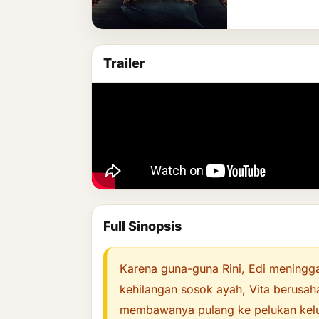
Trailer
Full Sinopsis
Karena guna-guna Rini, Edi meningga
kehilangan sosok ayah, Vita berusa
membawanya pulang ke pelukan kel