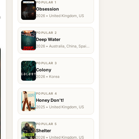
POPULAR 1
Obsession
2026 • United Kingdom, US
a
POPULAR 2
Deep Water
2026 • Australia, China, Spain,
Ukraine, US
POPULAR 3
Colony
2026 • Korea
POPULAR 4
Honey Don't!
2025 • United Kingdom, US
POPULAR 5
Shelter
2026 • United Kingdom, US