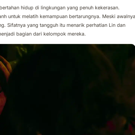
a bertahan hidup di lingkungan yang penuh kekerasan.
anh untuk melatih kemampuan bertarungnya. Meski awalny
ng. Sifatnya yang tangguh itu menarik perhatian Lin dan
enjadi bagian dari kelompok mereka.