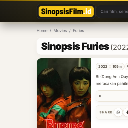
Lewati ke konten
Home
/
Movies
/
Furies
Sinopsis Furies
(202
2022
109m
Bi (Dong Anh Quy
merasakan pahitny
SHARE