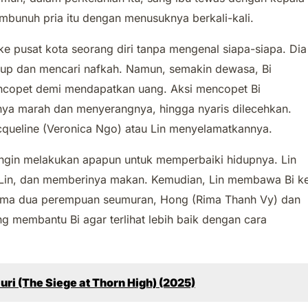
mbunuh pria itu dengan menusuknya berkali-kali.
ke pusat kota seorang diri tanpa mengenal siapa-siapa. Dia
idup dan mencari nafkah. Namun, semakin dewasa, Bi
encopet demi mendapatkan uang. Aksi mencopet Bi
nya marah dan menyerangnya, hingga nyaris dilecehkan.
queline (Veronica Ngo) atau Lin menyelamatkannya.
 ingin melakukan apapun untuk memperbaiki hidupnya. Lin
Lin, dan memberinya makan. Kemudian, Lin membawa Bi k
ama dua perempuan seumuran, Hong (Rima Thanh Vy) dan
g membantu Bi agar terlihat lebih baik dengan cara
ri (The Siege at Thorn High) (2025)