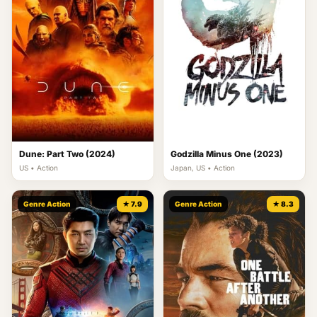
Dune: Part Two (2024)
Godzilla Minus One (2023)
US • Action
Japan, US • Action
Genre Action
★ 7.9
Genre Action
★ 8.3