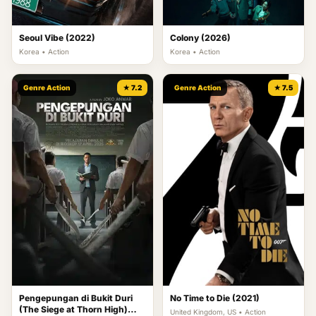
Seoul Vibe (2022)
Colony (2026)
Korea • Action
Korea • Action
Genre Action
★ 7.2
Genre Action
★ 7.5
Pengepungan di Bukit Duri
No Time to Die (2021)
(The Siege at Thorn High)
United Kingdom, US • Action