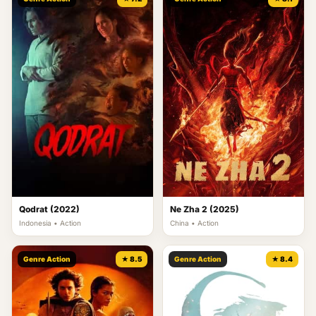
Qodrat (2022)
Ne Zha 2 (2025)
Indonesia • Action
China • Action
Genre Action
★ 8.5
Genre Action
★ 8.4