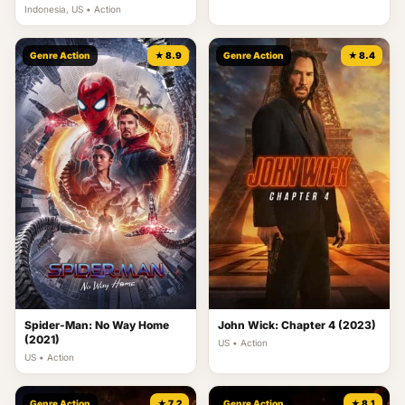
(2025)
Indonesia, US • Action
Genre Action
★ 8.9
Genre Action
★ 8.4
Spider-Man: No Way Home
John Wick: Chapter 4 (2023)
(2021)
US • Action
US • Action
Genre Action
★ 7.2
Genre Action
★ 8.1