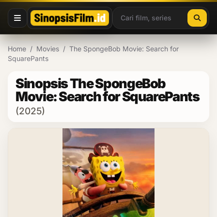
Lewati ke konten
Home
/
Movies
/
The SpongeBob Movie: Search for
SquarePants
Sinopsis The SpongeBob
Movie: Search for SquarePants
(2025)