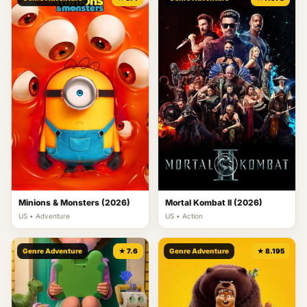
Minions & Monsters (2026)
Mortal Kombat II (2026)
US • Adventure
US • Action
Genre Adventure
★ 7.6
Genre Adventure
★ 8.195