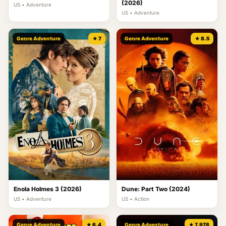
(2026)
US • Adventure
US • Adventure
Genre Adventure
★ 7
Genre Adventure
★ 8.5
Enola Holmes 3 (2026)
Dune: Part Two (2024)
US • Adventure
US • Action
Genre Adventure
★ 6.4
Genre Adventure
★ 7.978