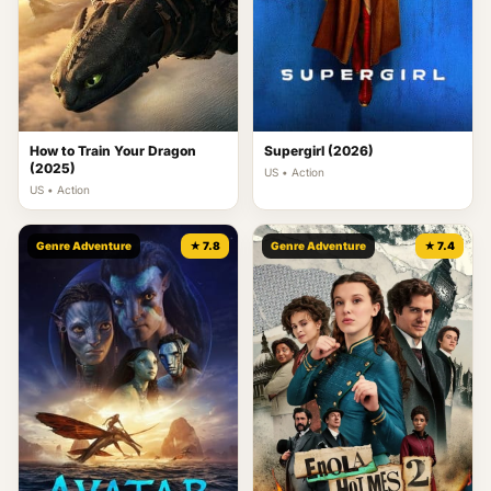
How to Train Your Dragon
Supergirl (2026)
(2025)
US • Action
US • Action
Genre Adventure
★ 7.8
Genre Adventure
★ 7.4