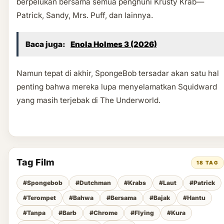
berpelukan bersama semua penghuni Krusty Krab—
Patrick, Sandy, Mrs. Puff, dan lainnya.
Baca juga:
Enola Holmes 3 (2026)
Namun tepat di akhir, SpongeBob tersadar akan satu hal
penting bahwa mereka lupa menyelamatkan Squidward
yang masih terjebak di The Underworld.
Tag Film
18 TAG
#Spongebob
#Dutchman
#Krabs
#Laut
#Patrick
#Terompet
#Bahwa
#Bersama
#Bajak
#Hantu
#Tanpa
#Barb
#Chrome
#Flying
#Kura