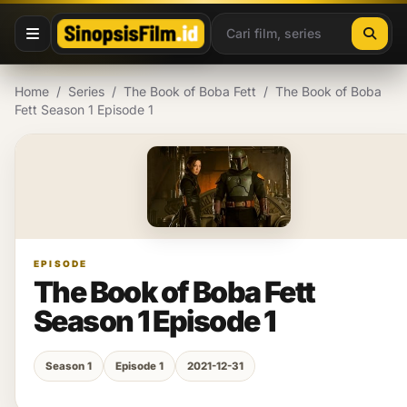
Lewati ke konten
Home
/
Series
/
The Book of Boba Fett
/
The Book of Boba
Fett Season 1 Episode 1
EPISODE
The Book of Boba Fett
Season 1 Episode 1
Season 1
Episode 1
2021-12-31