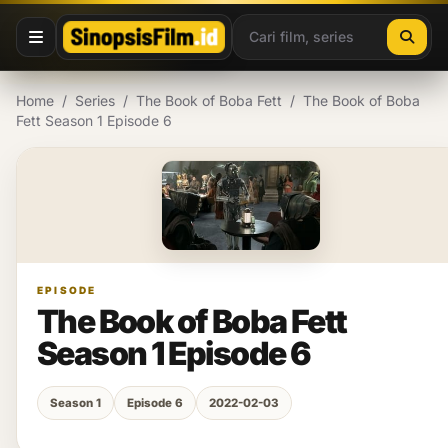
Lewati ke konten
Home
/
Series
/
The Book of Boba Fett
/
The Book of Boba
Fett Season 1 Episode 6
EPISODE
The Book of Boba Fett
Season 1 Episode 6
Season 1
Episode 6
2022-02-03