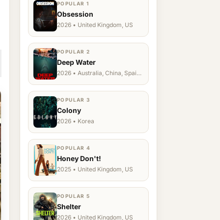
POPULAR 1
Obsession
2026 • United Kingdom, US
POPULAR 2
Deep Water
2026 • Australia, China, Spain,
Ukraine, US
POPULAR 3
Colony
2026 • Korea
POPULAR 4
Honey Don't!
2025 • United Kingdom, US
POPULAR 5
Shelter
2026 • United Kingdom, US