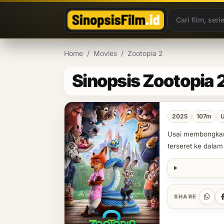
Lewati ke konten
Home
/
Movies
/
Zootopia 2
Sinopsis Zootopia 
2025
107m
Usai membongkar 
terseret ke dalam 
SHARE