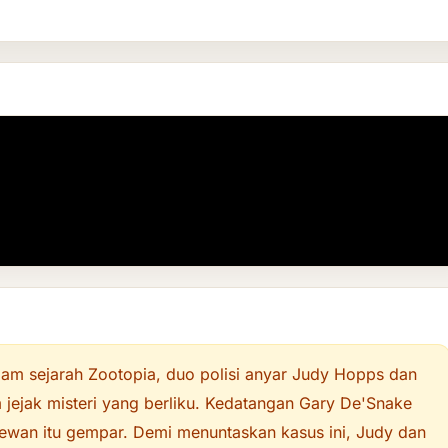
am sejarah Zootopia, duo polisi anyar Judy Hopps dan
jejak misteri yang berliku.
Kedatangan Gary De'Snake
hewan itu gempar.
Demi menuntaskan kasus ini, Judy dan