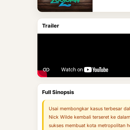
Trailer
Full Sinopsis
Usai membongkar kasus terbesar dal
Nick Wilde kembali terseret ke dalam 
sukses membuat kota metropolitan 