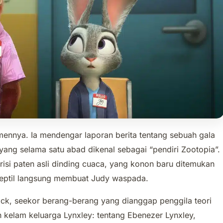
emennya. Ia mendengar laporan berita tentang sebuah gala
yang selama satu abad dikenal sebagai “pendiri Zootopia”.
isi paten asli dinding cuaca, yang konon baru ditemukan
a reptil langsung membuat Judy waspada.
ick, seekor berang-berang yang dianggap penggila teori
 kelam keluarga Lynxley: tentang Ebenezer Lynxley,