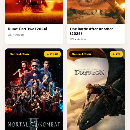
Dune: Part Two (2024)
One Battle After Another
(2025)
US • Action
US • Action
Genre Action
★ 7.978
Genre Action
★ 7.9