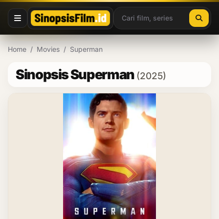
Lewati ke konten
Home
/
Movies
/
Superman
Sinopsis Superman
(2025)