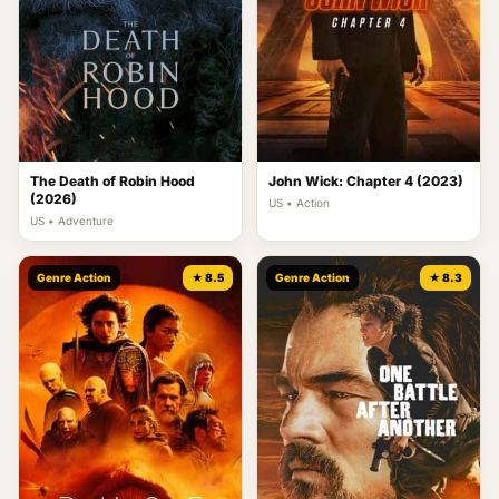
The Death of Robin Hood
John Wick: Chapter 4 (2023)
(2026)
US • Action
US • Adventure
Genre Action
★ 8.5
Genre Action
★ 8.3