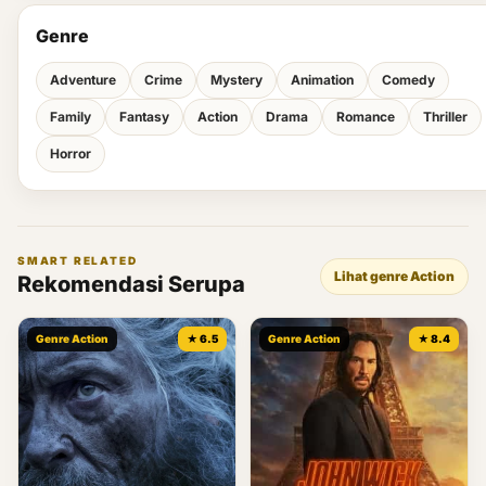
Genre
Adventure
Crime
Mystery
Animation
Comedy
Family
Fantasy
Action
Drama
Romance
Thriller
Horror
SMART RELATED
Lihat genre Action
Rekomendasi Serupa
Genre Action
★ 6.5
Genre Action
★ 8.4