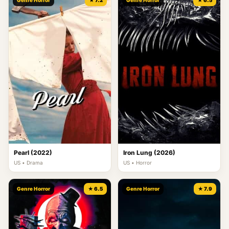
Genre Horror
★ 7.2
Genre Horror
★ 6.5
Pearl (2022)
Iron Lung (2026)
US • Drama
US • Horror
Genre Horror
★ 6.5
Genre Horror
★ 7.9