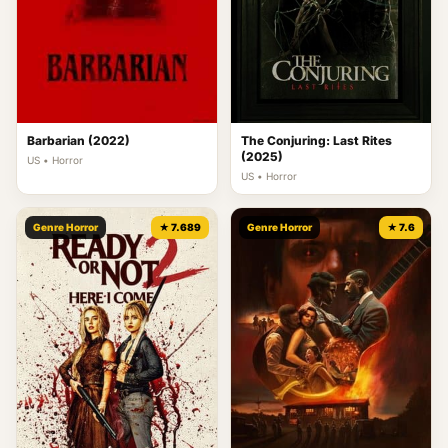
Barbarian (2022)
The Conjuring: Last Rites
(2025)
US • Horror
US • Horror
Genre Horror
★ 7.689
Genre Horror
★ 7.6