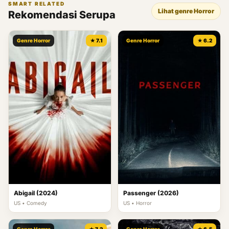
SMART RELATED
Lihat genre Horror
Rekomendasi Serupa
Genre Horror
★ 7.1
Genre Horror
★ 6.2
Abigail (2024)
Passenger (2026)
US • Comedy
US • Horror