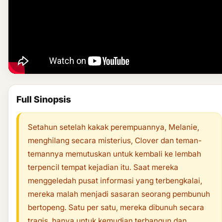
Full Sinopsis
Setahun setelah kakak perempuannya, Melanie,
menghilang secara misterius, Clover dan teman-
temannya memutuskan untuk kembali ke lembah
terpencil tempat kejadian itu. Saat mereka
menggeledah pusat informasi yang terbengkalai,
mereka malah menjadi sasaran seorang pembunuh
bertopeng. Satu per satu, mereka dibunuh secara
tragis, hanya untuk kemudian terbangun dan