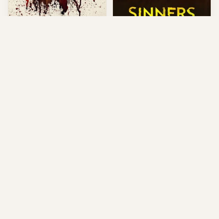
Ready or Not: Here I Come
Sinners (2025)
(2026)
US • Action
US • Comedy
Genre Horror
★ 7
Genre Horror
★ 6.2