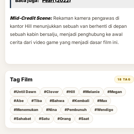
Baca juga:
Pearl (2022)
Mid-Credit Scene:
Rekaman kamera pengawas di
kantor Hill menunjukkan sebuah van berhenti di depan
sebuah kabin bersalju, menjadi penghubung ke awal
cerita dari video game yang menjadi dasar film ini.
Tag Film
18 TAG
#Until Dawn
#Clover
#Hill
#Melanie
#Megan
#Abe
#Tiba
#Bahwa
#Kembali
#Max
#Menemukan
#Nina
#Pembunuh
#Wendigo
#Sahabat
#Satu
#Orang
#Saat