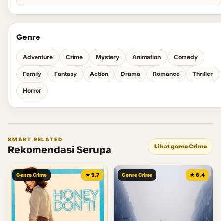
Genre
Adventure
Crime
Mystery
Animation
Comedy
Family
Fantasy
Action
Drama
Romance
Thriller
Horror
SMART RELATED
Lihat genre Crime
Rekomendasi Serupa
Genre Crime
★ 5.7
Genre Crime
★ 6.4