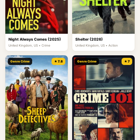
Night Always Comes (2025)
Shelter (2026)
United Kingdom, US • Crime
United Kingdom, US • Action
Genre Crime
★ 7.8
Genre Crime
★ 7