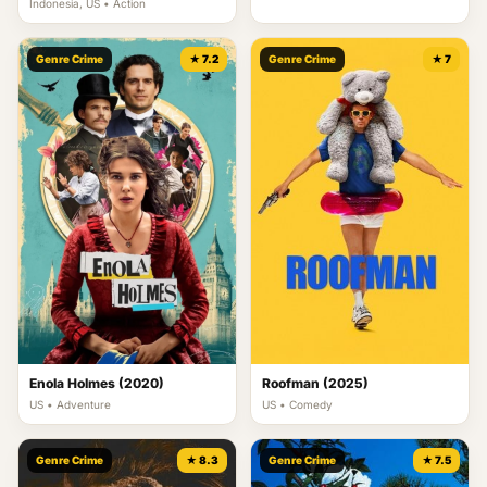
Indonesia, US • Action
Genre Crime
★ 7.2
Genre Crime
★ 7
Enola Holmes (2020)
Roofman (2025)
US • Adventure
US • Comedy
Genre Crime
★ 8.3
Genre Crime
★ 7.5