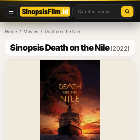
Lewati ke konten
Home
/
Movies
/
Death on the Nile
Sinopsis Death on the Nile
(2022)