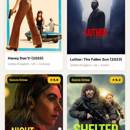
Honey Don't! (2025)
Luther: The Fallen Sun (2023)
United Kingdom, US • Comedy
United Kingdom, US • Action
Genre Crime
★ 5.9
Genre Crime
★ 6.2