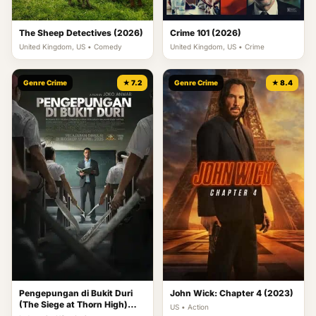
The Sheep Detectives (2026)
Crime 101 (2026)
United Kingdom, US • Comedy
United Kingdom, US • Crime
Genre Crime
★ 7.2
Genre Crime
★ 8.4
Pengepungan di Bukit Duri
John Wick: Chapter 4 (2023)
(The Siege at Thorn High)
US • Action
(2025)