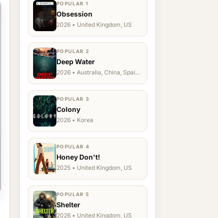
POPULAR 1
Obsession
2026 • United Kingdom, US
POPULAR 2
Deep Water
2026 • Australia, China, Spain,
Ukraine, US
POPULAR 3
Colony
2026 • Korea
POPULAR 4
Honey Don't!
2025 • United Kingdom, US
POPULAR 5
Shelter
2026 • United Kingdom, US