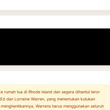
e rumah tua di Rhode Island dan segera dihantui teror
 Ed dan Lorraine Warren, yang menemukan kutukan
mi menghentikannya, Warrens harus menggunakan seluruh