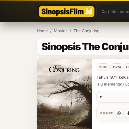
Lewati ke konten
Home
/
Movies
/
The Conjuring
Sinopsis The Conju
2013
112m
U
Tahun 1971, kelua
lalu memanggil E
SHARE