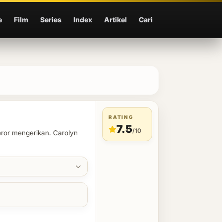
e
Film
Series
Index
Artikel
Cari
RATING
7.5
/10
eror mengerikan. Carolyn