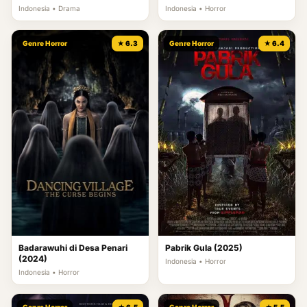
Indonesia • Drama
Indonesia • Horror
Genre Horror
★ 6.3
Genre Horror
★ 6.4
Badarawuhi di Desa Penari
Pabrik Gula (2025)
(2024)
Indonesia • Horror
Indonesia • Horror
Genre Horror
★ 6.5
Genre Horror
★ 5.5