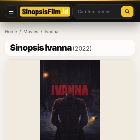
Lewati ke konten
Home
/
Movies
/
Ivanna
Sinopsis Ivanna
(2022)