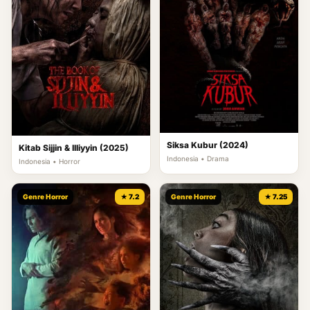
Siksa Kubur (2024)
Kitab Sijjin & Illiyyin (2025)
Indonesia • Drama
Indonesia • Horror
Genre Horror
★ 7.2
Genre Horror
★ 7.25