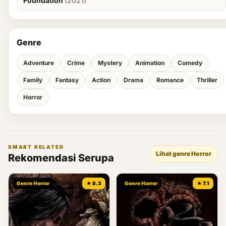
Foundation
(2021)
Genre
Adventure
Crime
Mystery
Animation
Comedy
Family
Fantasy
Action
Drama
Romance
Thriller
Horror
SMART RELATED
Lihat genre Horror
Rekomendasi Serupa
Genre Horror
★ 8.3
Genre Horror
★ 7.1